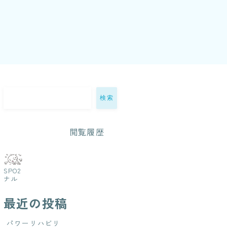
検索
閲覧履歴
SPO2
ナル
コー
シス
最近の投稿
につ
い
て・
パワーリハビリ